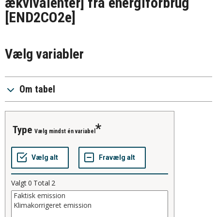
ækvivalenter] fra energiforbrug
[END2CO2e]
Vælg variabler
Om tabel
type
Vælg mindst én variabel
Valgt
0
Total
2