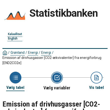
Statistikbanken
Kalaallisut
English
/
Grønland
/
Energi
/
Energi
/
Emission af drivhusgasser [CO2-ækvivalenter] fra energiforbrug
[END2CO2e]
Vælg tabel
Vælg variabler
Vis tabel
Emission af drivhusgasser [CO2-