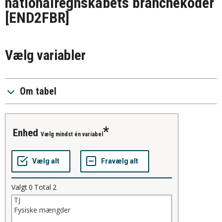
nationalregnskabets branchekoder
[END2FBR]
Vælg variabler
Om tabel
enhed
Vælg mindst én variabel
Valgt
0
Total
2