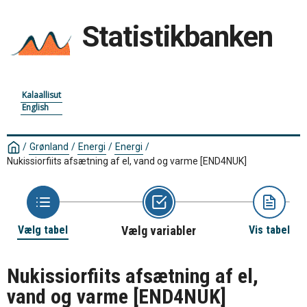
Statistikbanken
Kalaallisut
English
/
Grønland
/
Energi
/
Energi
/
Nukissiorfiits afsætning af el, vand og varme
[END4NUK]
Vælg tabel
Vælg variabler
Vis tabel
Nukissiorfiits afsætning af el,
vand og varme
[END4NUK]