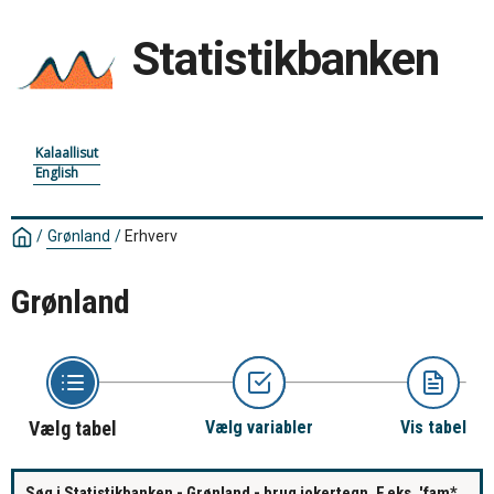
Statistikbanken
Kalaallisut
English
/
Grønland
/
Erhverv
Grønland
Vælg tabel
Vælg variabler
Vis tabel
Søg i Statistikbanken - Grønland - brug jokertegn. F.eks. 'fam*