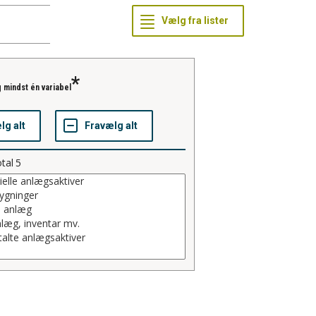
 mindst én variabel
tal
5