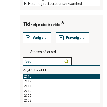
tid
Vælg mindst én variabel
Starten på et ord
Valgt
1
Total
11