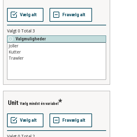
Valgt
0
Total
3
Valgmuligheder
unit
Vælg mindst én variabel
Valgt
0
Total
2