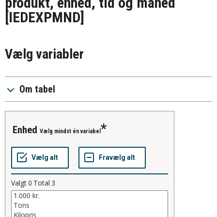
produkt, enhed, tid og måned
[IEDEXPMND]
Vælg variabler
Om tabel
enhed
Vælg mindst én variabel
Valgt
0
Total
3