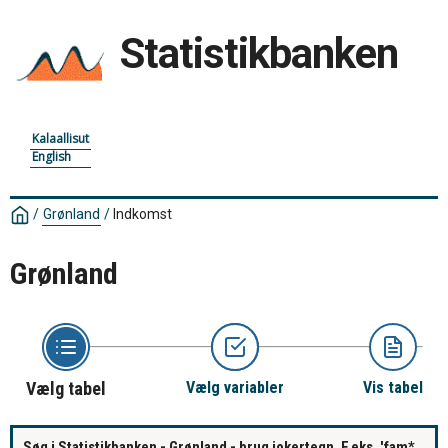
Statistikbanken
Kalaallisut
English
/
Grønland
/
Indkomst
Grønland
Vælg tabel
Vælg variabler
Vis tabel
Søg i Statistikbanken - Grønland - brug jokertegn. F.eks. 'fam*