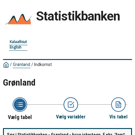
Statistikbanken
Kalaallisut
English
/
Grønland
/
Indkomst
Grønland
Vælg tabel
Vælg variabler
Vis tabel
Søg i Statistikbanken - Grønland - brug jokertegn. F.eks. 'fam*