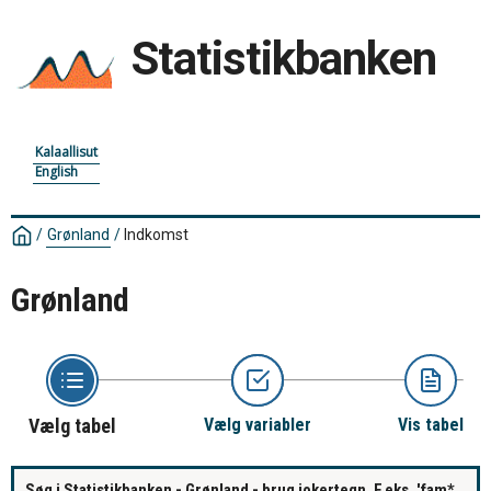
Statistikbanken
Kalaallisut
English
/
Grønland
/
Indkomst
Grønland
Vælg tabel
Vælg variabler
Vis tabel
Søg i Statistikbanken - Grønland - brug jokertegn. F.eks. 'fam*