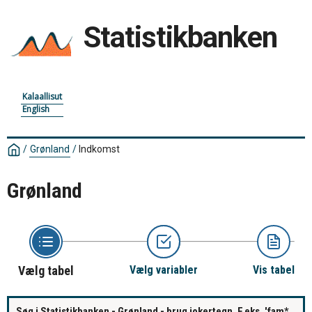
Statistikbanken
Kalaallisut
English
/
Grønland
/
Indkomst
Grønland
Vælg tabel
Vælg variabler
Vis tabel
Søg i Statistikbanken - Grønland - brug jokertegn. F.eks. 'fam*