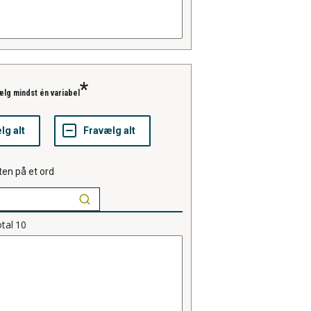
lg mindst én variabel
ten på et ord
tal
10