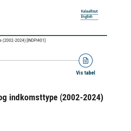
Kalaallisut
English
pe (2002-2024)
[INDPI401]
Vis tabel
 og indkomsttype (2002-2024)