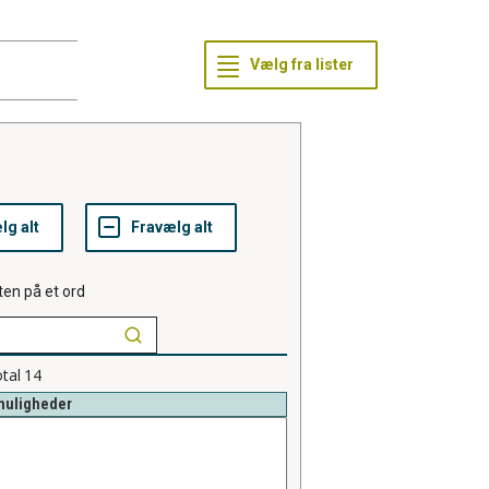
ten på et ord
tal
14
muligheder