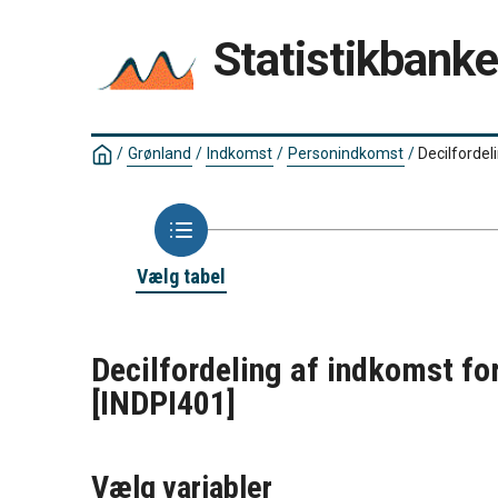
Statistikbank
/
Grønland
/
Indkomst
/
Personindkomst
/
Decilforde
Vælg tabel
Decilfordeling af indkomst f
[INDPI401]
Vælg variabler