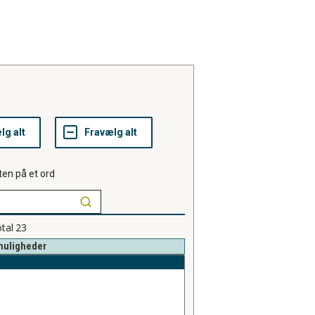
ten på et ord
tal
23
muligheder