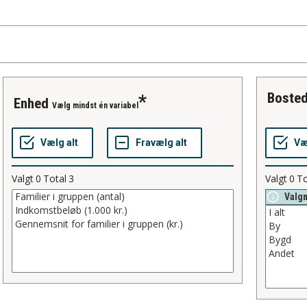
boste
enhed
Vælg mindst én variabel
Valgt
0
Total
3
Valgt
0
To
Valg