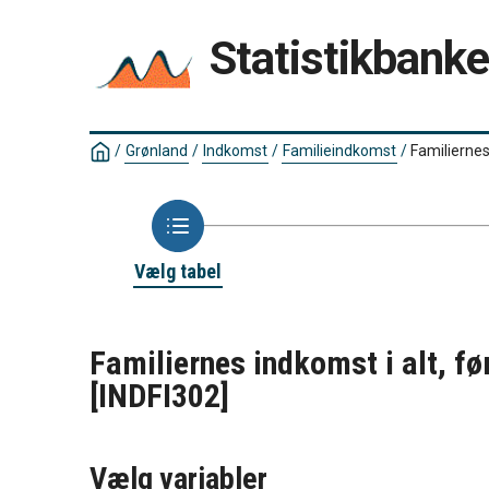
Statistikbank
/
Grønland
/
Indkomst
/
Familieindkomst
/
Familiernes
Vælg tabel
Familiernes indkomst i alt, fø
[INDFI302]
Vælg variabler