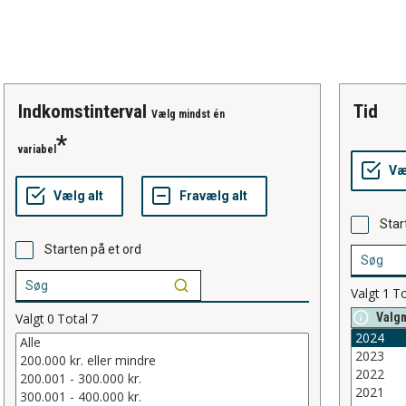
indkomstinterval
tid
Vælg mindst én
variabel
Star
Starten på et ord
Valgt
1
To
Valgt
0
Total
7
Valg