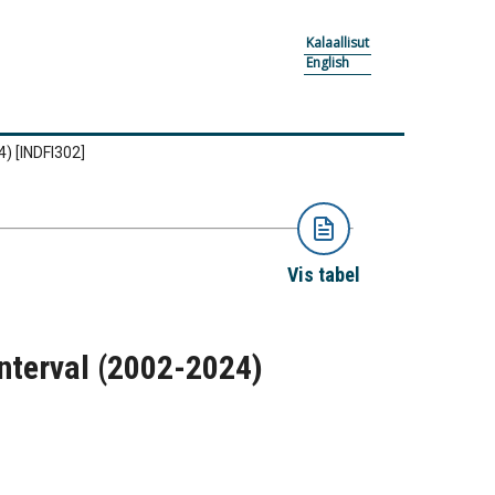
Kalaallisut
English
24)
[INDFI302]
Vis tabel
interval (2002-2024)