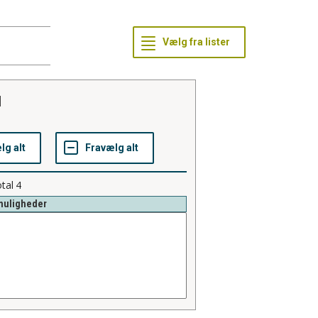
d
tal
4
muligheder