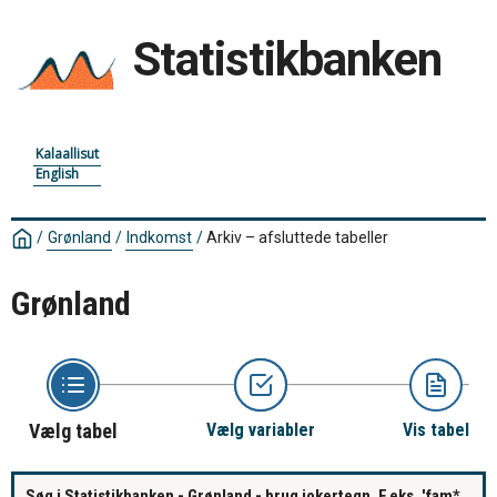
Statistikbanken
Kalaallisut
English
/
Grønland
/
Indkomst
/
Arkiv – afsluttede tabeller
Grønland
Vælg tabel
Vælg variabler
Vis tabel
Søg i Statistikbanken - Grønland - brug jokertegn. F.eks. 'fam*