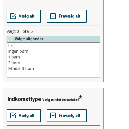
Valgt
0
Total
5
Valgmuligheder
indkomsttype
Vælg mindst én variabel