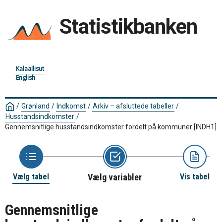
Statistikbanken
Kalaallisut
English
/
Grønland
/
Indkomst
/
Arkiv – afsluttede tabeller
/
Husstandsindkomster
/
Gennemsnitlige husstandsindkomster fordelt på kommuner
[INDH1]
Vælg tabel
Vælg variabler
Vis tabel
Gennemsnitlige