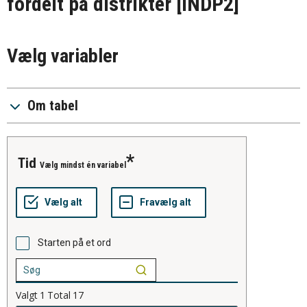
fordelt på distrikter
[INDP2]
Vælg variabler
Om tabel
tid
Vælg mindst én variabel
Starten på et ord
Valgt
1
Total
17