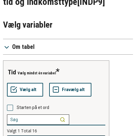
tid og indkomsttype
[INDP9]
Vælg variabler
Om tabel
tid
Vælg mindst én variabel
Starten på et ord
Valgt
1
Total
16