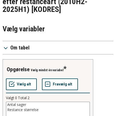
efter restanceart (2010H2-
2025H1)
[KODRES]
Vælg variabler
Om tabel
opgørelse
Vælg mindst én variabel
Valgt
0
Total
2