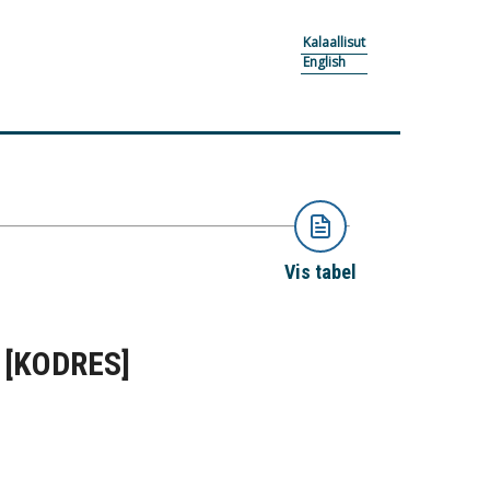
Kalaallisut
English
Vis tabel
)
[KODRES]