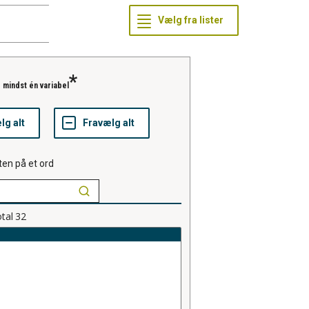
 mindst én variabel
ten på et ord
tal
32