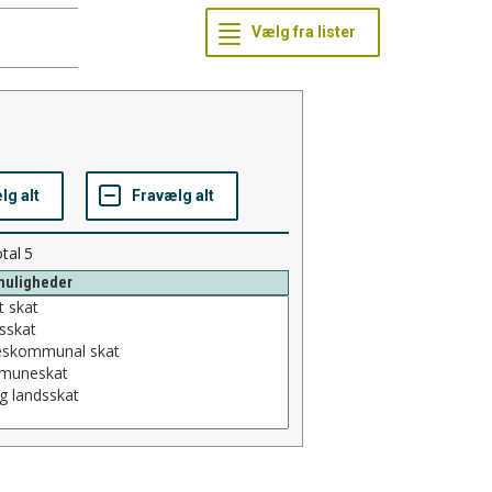
tal
5
muligheder