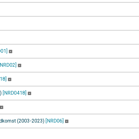
01]
[NRD02]
18]
3)
[NRD0418]
indkomst (2003-2023)
[NRD06]