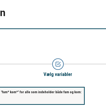
en
Vælg variabler
s. 'fam* kom*' for alle som indeholder både fam og kom: