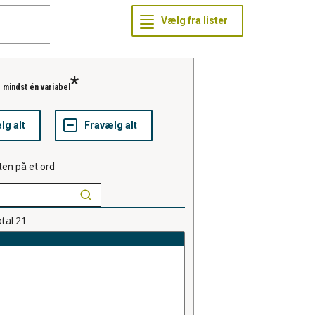
 mindst én variabel
ten på et ord
tal
21