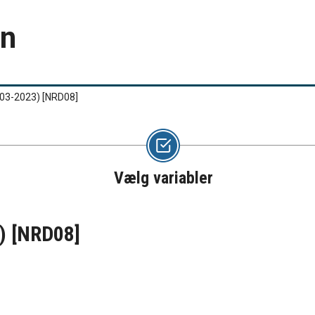
en
2003-2023)
[NRD08]
Vælg variabler
3)
[NRD08]