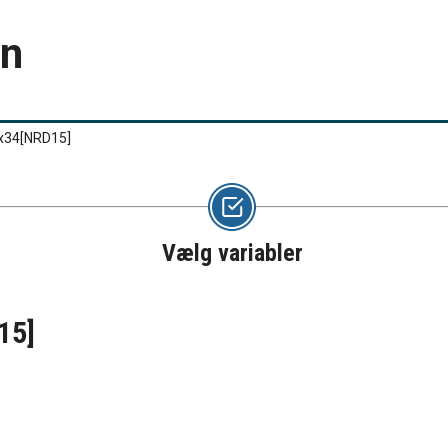
en
4x34
[NRD15]
Vælg variabler
15]