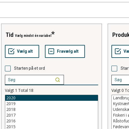
tid
produ
Vælg mindst én variabel
Starten på et ord
Star
Valgt
1
Total
18
Valgt
0
To