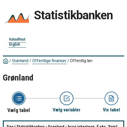
Statistikbanken
Kalaallisut
English
/
Grønland
/
Offentlige finanser
/
Offentlig løn
Grønland
Vælg tabel
Vælg variabler
Vis tabel
Søg i Statistikbanken - Grønland - brug jokertegn. F.eks. 'fam*