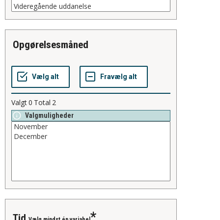
opgørelsesmåned
Valgt
0
Total
2
Valgmuligheder
tid
Vælg mindst én variabel