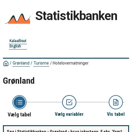
Statistikbanken
Kalaallisut
English
/
Grønland
/
Turisme
/
Hotelovernatninger
Grønland
Vælg tabel
Vælg variabler
Vis tabel
Søg i Statistikbanken - Grønland - brug jokertegn. F.eks. 'fam*