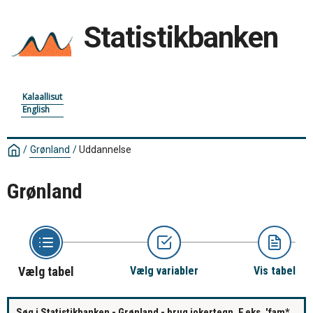
Statistikbanken
Kalaallisut
English
/
Grønland
/
Uddannelse
Grønland
Vælg tabel
Vælg variabler
Vis tabel
Søg i Statistikbanken - Grønland - brug jokertegn. F.eks. 'fam*