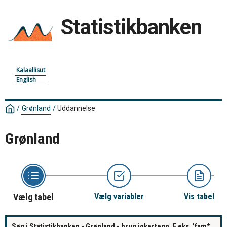
Statistikbanken
Kalaallisut
English
/
Grønland
/
Uddannelse
Grønland
Vælg tabel
Vælg variabler
Vis tabel
Søg i Statistikbanken - Grønland - brug jokertegn. F.eks. 'fam*