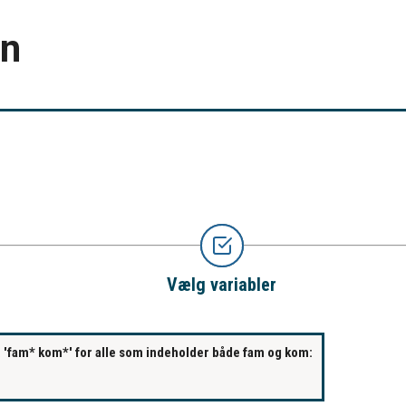
en
Vælg variabler
s. 'fam* kom*' for alle som indeholder både fam og kom: