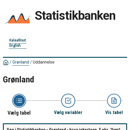
Statistikbanken
Kalaallisut
English
/
Grønland
/
Uddannelse
Grønland
Vælg tabel
Vælg variabler
Vis tabel
Søg i Statistikbanken - Grønland - brug jokertegn. F.eks. 'fam*