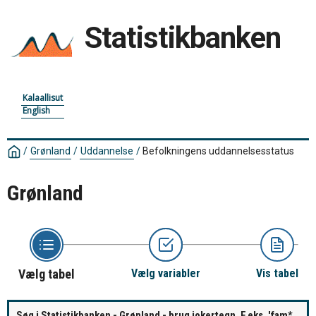
Statistikbanken
Kalaallisut
English
/
Grønland
/
Uddannelse
/
Befolkningens uddannelsesstatus
Grønland
Vælg tabel
Vælg variabler
Vis tabel
Søg i Statistikbanken - Grønland - brug jokertegn. F.eks. 'fam*