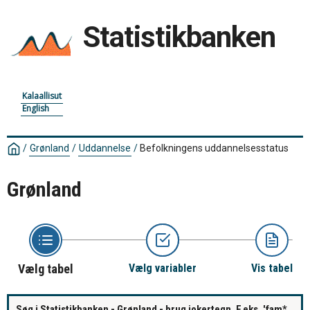
Statistikbanken
Kalaallisut
English
/
Grønland
/
Uddannelse
/
Befolkningens uddannelsesstatus
Grønland
Vælg tabel
Vælg variabler
Vis tabel
Søg i Statistikbanken - Grønland - brug jokertegn. F.eks. 'fam*