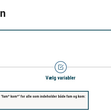
en
Vælg variabler
s. 'fam* kom*' for alle som indeholder både fam og kom: