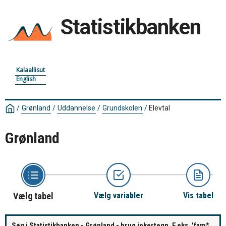
Statistikbanken
Kalaallisut
English
/
Grønland
/
Uddannelse
/
Grundskolen
/
Elevtal
Grønland
Vælg tabel
Vælg variabler
Vis tabel
Søg i Statistikbanken - Grønland - brug jokertegn. F.eks. 'fam*