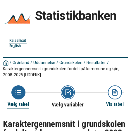
Statistikbanken
Kalaallisut
English
/
Grønland
/
Uddannelse
/
Grundskolen
/
Resultater
/
Karaktergennemsnit i grundskolen fordelt på kommune og køn,
2008-2025
[UDDFKK]
Vælg tabel
Vælg variabler
Vis tabel
Karaktergennemsnit i grundskolen