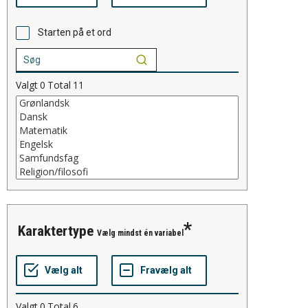
Starten på et ord
Valgt
0
Total
11
karaktertype
Vælg mindst én variabel
Valgt
0
Total
6