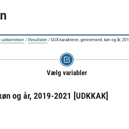
en
 uddannelser
/
Resultater
/
GUX karakterer; gennemsnit, køn og år, 2
Vælg variabler
køn og år, 2019-2021
[UDKKAK]