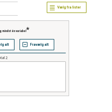
g mindst én variabel
tal
2