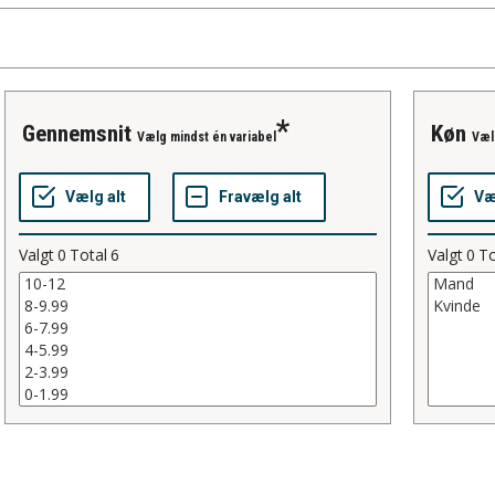
gennemsnit
Køn
Vælg mindst én variabel
Væl
Valgt
0
Total
6
Valgt
0
To