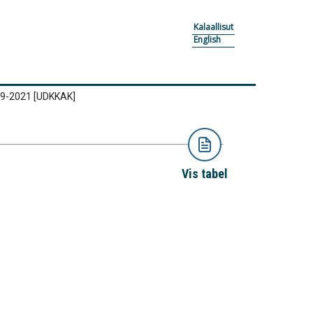
Kalaallisut
English
019-2021
[UDKKAK]
Vis tabel