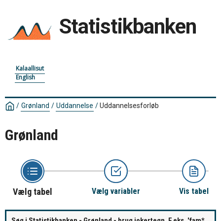
Statistikbanken
Kalaallisut
English
/
Grønland
/
Uddannelse
/
Uddannelsesforløb
Grønland
Vælg tabel
Vælg variabler
Vis tabel
Søg i Statistikbanken - Grønland - brug jokertegn. F.eks. 'fam*