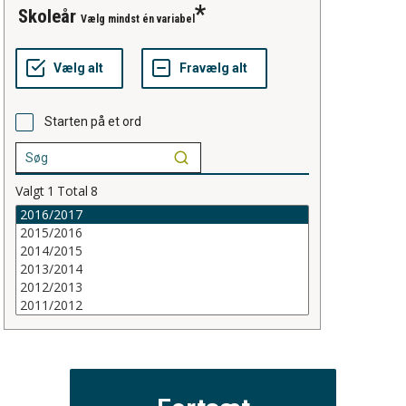
skoleår
Vælg mindst én variabel
Starten på et ord
Valgt
1
Total
8