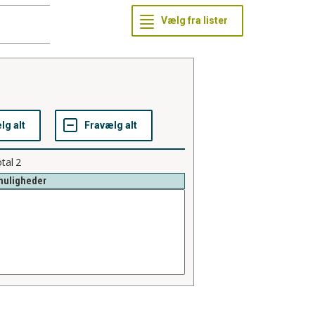
tal
2
muligheder