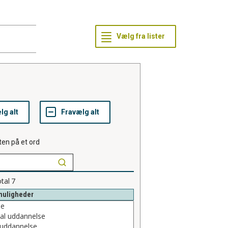
ten på et ord
tal
7
muligheder