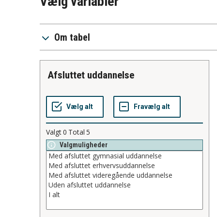
Vælg variabler
Om tabel
afsluttet uddannelse
Valgt
0
Total
5
Valgmuligheder