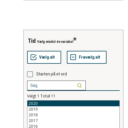
tid
Vælg mindst én variabel
Starten på et ord
Valgt
1
Total
11