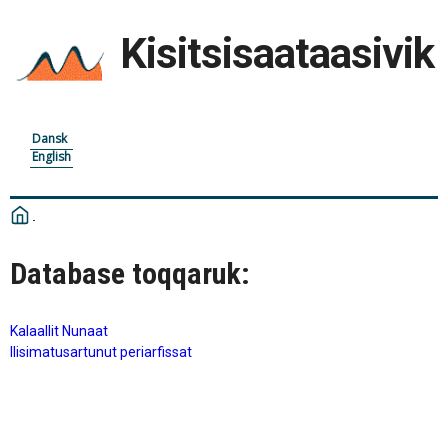
Kisitsisaataasivik
Dansk
English
Database toqqaruk:
Kalaallit Nunaat
Ilisimatusartunut periarfissat