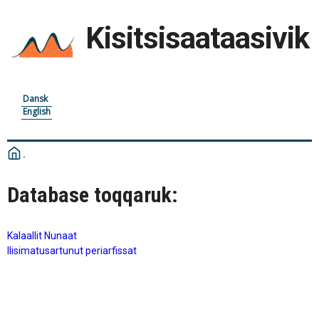
Kisitsisaataasivik
Dansk
English
Database toqqaruk:
Kalaallit Nunaat
Ilisimatusartunut periarfissat