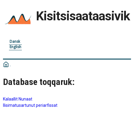
Kisitsisaataasivik
Dansk
English
Database toqqaruk:
Kalaallit Nunaat
Ilisimatusartunut periarfissat