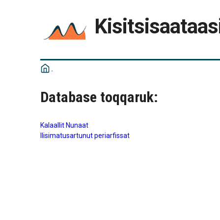
Kisitsisaataas
Database toqqaruk:
Kalaallit Nunaat
Ilisimatusartunut periarfissat