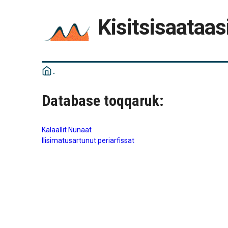
Kisitsisaataas
Database toqqaruk:
Kalaallit Nunaat
Ilisimatusartunut periarfissat