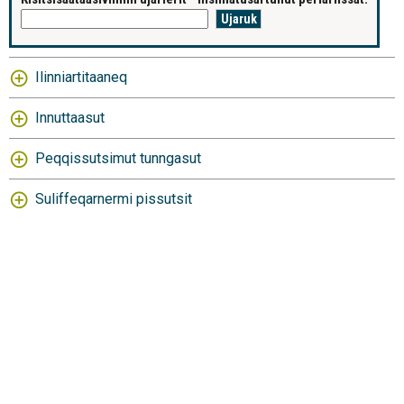
Ilinniartitaaneq
Innuttaasut
Peqqissutsimut tunngasut
Suliffeqarnermi pissutsit