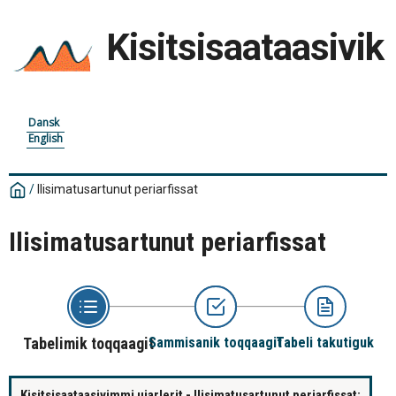
Kisitsisaataasivik
Dansk
English
/
Ilisimatusartunut periarfissat
Ilisimatusartunut periarfissat
Tabelimik toqqaagit
Sammisanik toqqaagit
Tabeli takutiguk
Kisitsisaataasivimmi ujarlerit - Ilisimatusartunut periarfissat: