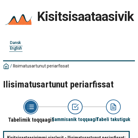
Kisitsisaataasivik
Dansk
English
/
Ilisimatusartunut periarfissat
Ilisimatusartunut periarfissat
Tabelimik toqqaagit
Sammisanik toqqaagit
Tabeli takutiguk
Kisitsisaataasivimmi ujarlerit - Ilisimatusartunut periarfissat: