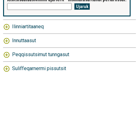
Ilinniartitaaneq
Innuttaasut
Peqqissutsimut tunngasut
Suliffeqarnermi pissutsit