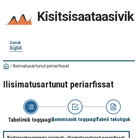
Kisitsisaataasivik
Dansk
English
/
Ilisimatusartunut periarfissat
Ilisimatusartunut periarfissat
Tabelimik toqqaagit
Sammisanik toqqaagit
Tabeli takutiguk
Kisitsisaataasivimmi ujarlerit - Ilisimatusartunut periarfissat: