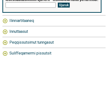
Ilinniartitaaneq
Innuttaasut
Peqqissutsimut tunngasut
Suliffeqarnermi pissutsit