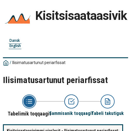
Kisitsisaataasivik
Dansk
English
/
Ilisimatusartunut periarfissat
Ilisimatusartunut periarfissat
Tabelimik toqqaagit
Sammisanik toqqaagit
Tabeli takutiguk
Kisitsisaataasivimmi ujarlerit - Ilisimatusartunut periarfissat: