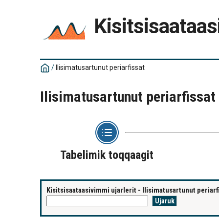
Kisitsisaataas
/
Ilisimatusartunut periarfissat
Ilisimatusartunut periarfissat
Tabelimik toqqaagit
Kisitsisaataasivimmi ujarlerit - Ilisimatusartunut periarf