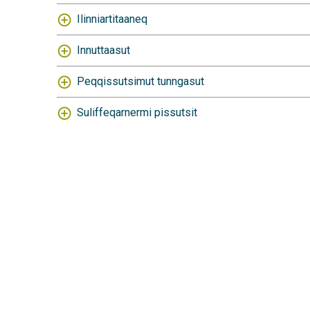
Ilinniartitaaneq
Innuttaasut
Peqqissutsimut tunngasut
Suliffeqarnermi pissutsit