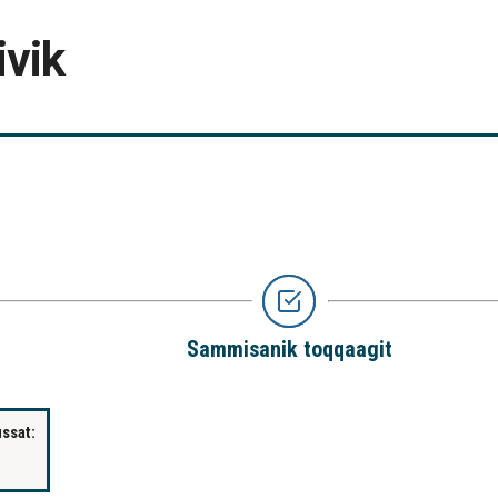
ivik
Sammisanik toqqaagit
issat: