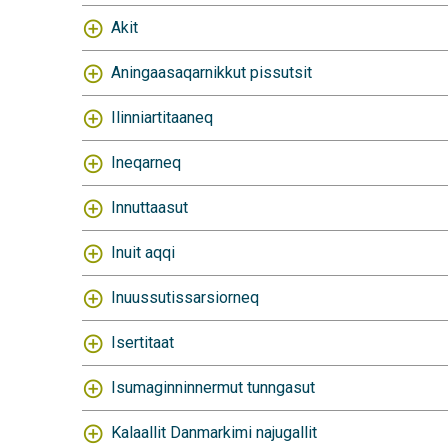
Akit
Aningaasaqarnikkut pissutsit
Ilinniartitaaneq
Ineqarneq
Innuttaasut
Inuit aqqi
Inuussutissarsiorneq
Isertitaat
Isumaginninnermut tunngasut
Kalaallit Danmarkimi najugallit