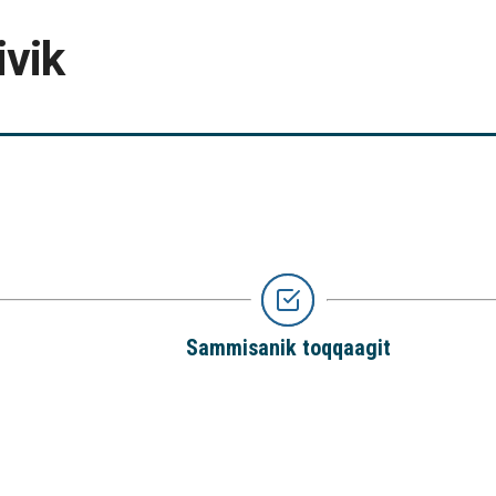
ivik
Sammisanik toqqaagit