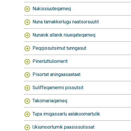
Nukissiuuteqarneq
Nuna tamakkerlugu naatsorsuutit
Nunanik allanik niueqateqarneq
Peqqissutsimut tunngasut
Pinerluttuliornerit
Pisortat aningaasaataat
Suliffeqarnermi pissutsit
Takornariaqarneq
Tupa imigassarlu aalakoornartulik
Ukiumoortumik paasissutissat